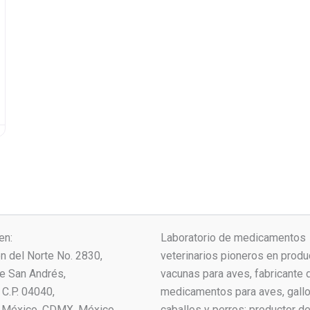
en:
Laboratorio de medicamentos
ón del Norte No. 2830,
veterinarios pioneros en produ
ue San Andrés,
vacunas para aves, fabricante 
C.P. 04040,
medicamentos para aves, gallo
 México, CDMX, México.
caballos y perros; productor 