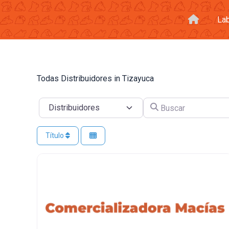
Ir
al
La
contenido
Todas Distribuidores in Tizayuca
Buscar
Seleccionar el formulario de búsqueda
Título