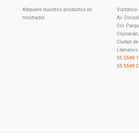
t
o
Adquiere nuestros productos en
Visítanos 
s
mostrador:
Av. Divisi
Col. Parq
Coyoacán, 
Ciudad de
Llámanos 
55 5549 
55 5549 