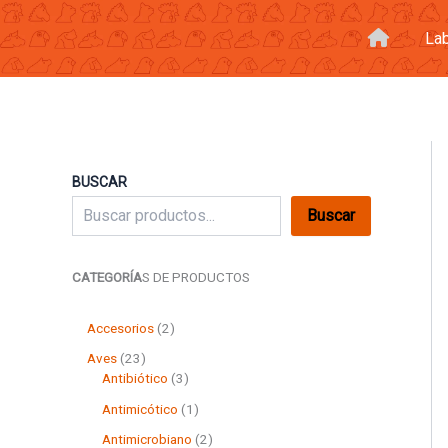
Ir
al
La
contenido
BUSCAR
Buscar
CATEGORÍA
S DE PRODUCTOS
2
Accesorios
2
p
2
Aves
23
r
3
3
Antibiótico
3
o
p
p
d
1
Antimicótico
1
r
r
u
p
o
o
2
Antimicrobiano
2
c