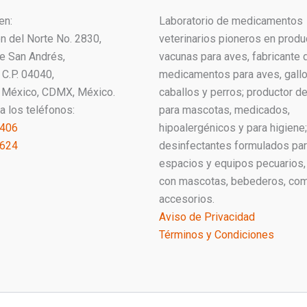
en:
Laboratorio de medicamentos
ón del Norte No. 2830,
veterinarios pioneros en produ
ue San Andrés,
vacunas para aves, fabricante 
C.P. 04040,
medicamentos para aves, gallo
 México, CDMX, México.
caballos y perros; productor 
a los teléfonos:
para mascotas, medicados,
1406
hipoalergénicos y para higiene;
2624
desinfectantes formulados pa
espacios y equipos pecuarios,
con mascotas, bebederos, co
accesorios.
Aviso de Privacidad
Términos y Condiciones