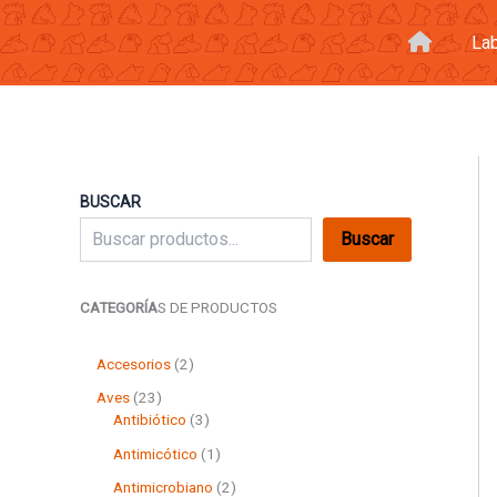
Ir
al
La
contenido
BUSCAR
Buscar
CATEGORÍA
S DE PRODUCTOS
2
Accesorios
2
p
2
Aves
23
r
3
3
Antibiótico
3
o
p
p
d
1
Antimicótico
1
r
r
u
p
o
o
2
Antimicrobiano
2
c