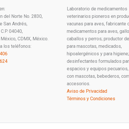
en:
Laboratorio de medicamentos
ón del Norte No. 2830,
veterinarios pioneros en produ
ue San Andrés,
vacunas para aves, fabricante 
C.P. 04040,
medicamentos para aves, gallo
 México, CDMX, México.
caballos y perros; productor 
a los teléfonos:
para mascotas, medicados,
1406
hipoalergénicos y para higiene;
2624
desinfectantes formulados pa
espacios y equipos pecuarios,
con mascotas, bebederos, co
accesorios.
Aviso de Privacidad
Términos y Condiciones