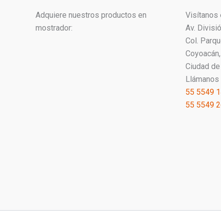
t
o
Adquiere nuestros productos en
Visítanos 
s
mostrador:
Av. Divisi
Col. Parq
Coyoacán, 
Ciudad de
Llámanos 
55 5549 
55 5549 