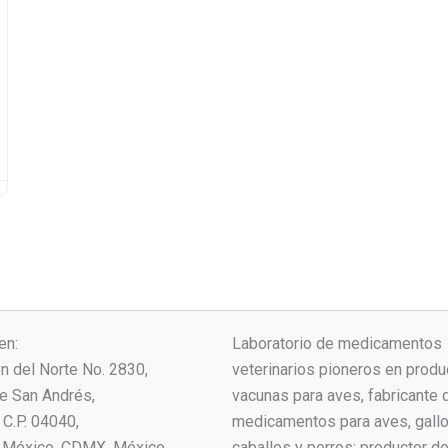
en:
Laboratorio de medicamentos
ón del Norte No. 2830,
veterinarios pioneros en produ
ue San Andrés,
vacunas para aves, fabricante 
C.P. 04040,
medicamentos para aves, gallo
 México, CDMX, México.
caballos y perros; productor 