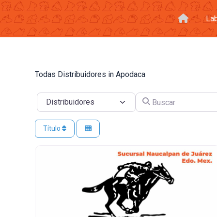
Ir
al
La
contenido
Todas Distribuidores in Apodaca
Buscar
Seleccionar el formulario de búsqueda
Título