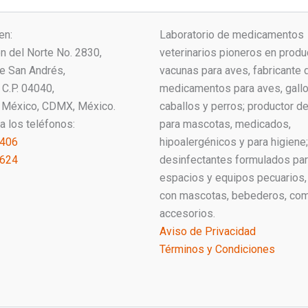
en:
Laboratorio de medicamentos
ón del Norte No. 2830,
veterinarios pioneros en produ
ue San Andrés,
vacunas para aves, fabricante 
C.P. 04040,
medicamentos para aves, gallo
 México, CDMX, México.
caballos y perros; productor 
a los teléfonos:
para mascotas, medicados,
1406
hipoalergénicos y para higiene;
2624
desinfectantes formulados pa
espacios y equipos pecuarios,
con mascotas, bebederos, co
accesorios.
Aviso de Privacidad
Términos y Condiciones