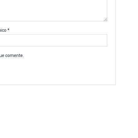
nico
*
que comente.