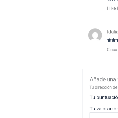
Valora
I like i
5
de 5
Idal
Valora
Cinco 
5
de 5
Añade una 
Tu dirección de
Tu puntuaci
Tu valoració