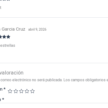
do con
t
ia Garcia Cruz
abril 9, 2026
do con
estrellas
valoración
 correo electrónico no será publicada.
Los campos obligatorios 
ón
*
n
*