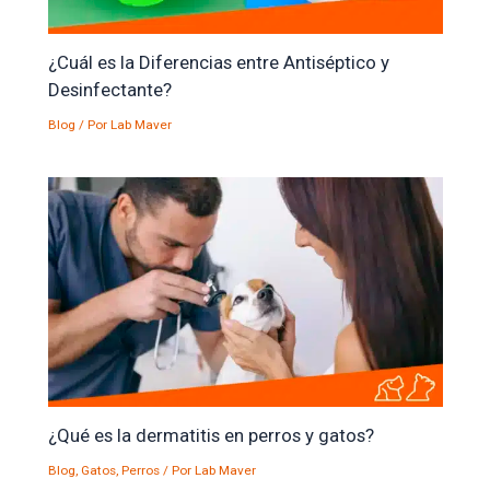
¿Cuál es la Diferencias entre Antiséptico y
Desinfectante?
Blog
/ Por
Lab Maver
¿Qué es la dermatitis en perros y gatos?
Blog
,
Gatos
,
Perros
/ Por
Lab Maver