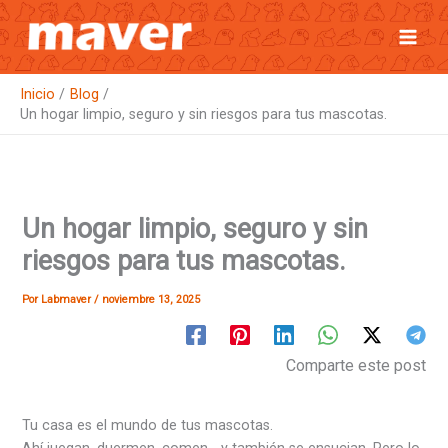
Ir
al
contenido
Inicio
Blog
Un hogar limpio, seguro y sin riesgos para tus mascotas.
Un hogar limpio, seguro y sin
riesgos para tus mascotas.
Por
Labmaver
/
noviembre 13, 2025
Comparte este post
Tu casa es el mundo de tus mascotas.
Ahí juegan, duermen, comen… y también se ensucian. Pero lo