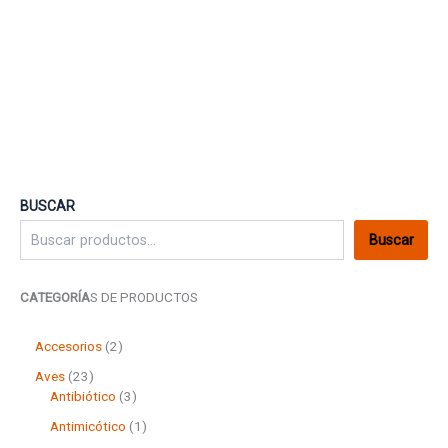
5.00
de 5
BUSCAR
Buscar
CATEGORÍA
S DE PRODUCTOS
2
Accesorios
2
p
2
Aves
23
r
3
3
Antibiótico
3
o
p
p
d
1
Antimicótico
1
r
r
u
p