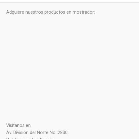
s
c
o
t
Adquiere nuestros productos en mostrador:
o
s
Visítanos en:
Av. División del Norte No. 2830,